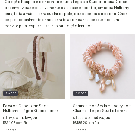
Coleção Respiro é o encontro entre a Lége e o Studio Lorena. Cores
desenvolvidas exclusivamente para esse encontro, em seda Mulberry
pura, feita à mão — para cuidar da pele, dos cabelos e do sono. Cada
peça especialmente criada para te acompanhar pelo tempo. Um
convite para respirar. E se inspirar. Edição limitada.
17
%
OFF
15
%
OFF
Faixa de Cabelo em Seda
Scrunchie de Seda Mulberry com
Mulberry – Lége x Studio Lorena
Charms – Lége x Studio Lorena
R$119,00
R$99,00
R$229,00
R$195,00
R$94,05
com
Pix
R$185,25
com
Pix
4 cores
4 cores