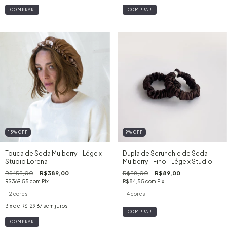
COMPRAR
COMPRAR
15
%
OFF
9
%
OFF
Touca de Seda Mulberry – Lége x
Dupla de Scrunchie de Seda
Studio Lorena
Mulberry - Fino - Lége x Studio
Lorena
R$459,00
R$389,00
R$98,00
R$89,00
R$369,55
com
Pix
R$84,55
com
Pix
2 cores
4 cores
3
x de
R$129,67
sem juros
COMPRAR
COMPRAR