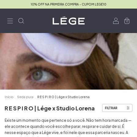
10% OFF NA PRIMEIRA COMPRA - CUPOM LEGE10
0
Início
.
Seda pura
.
R E S P I R O | Lége x Studio Lorena
R E S P I R O | Lége x Studio Lorena
FILTRAR
Existe um momento que pertence só a você. Não tem hora marcada —
ele acontece quando você escolhe parar, respirar e cuidar de si. É
nesse espaço que a Lége vive, e foi nele que essa parceria nasceu. A