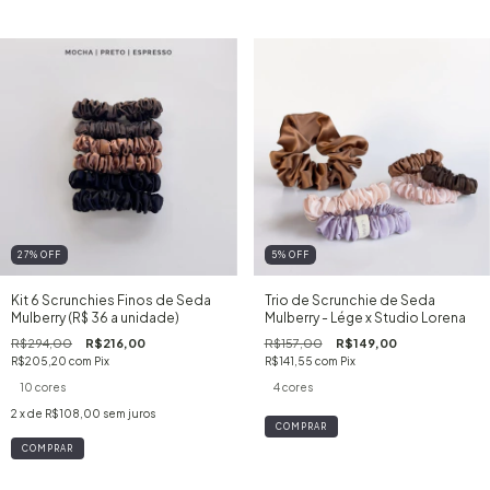
27
%
OFF
5
%
OFF
Kit 6 Scrunchies Finos de Seda
Trio de Scrunchie de Seda
Mulberry (R$ 36 a unidade)
Mulberry - Lége x Studio Lorena
R$294,00
R$216,00
R$157,00
R$149,00
R$205,20
com
Pix
R$141,55
com
Pix
10 cores
4 cores
2
x de
R$108,00
sem juros
COMPRAR
COMPRAR