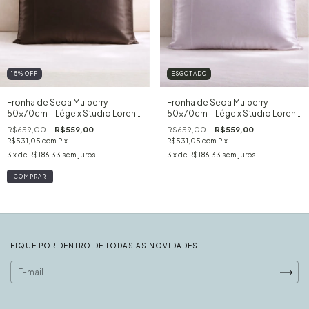
15
%
OFF
ESGOTADO
Fronha de Seda Mulberry
Fronha de Seda Mulberry
50x70cm – Lége x Studio Lorena
50x70cm – Lége x Studio Lorena
– Espresso
– Lilás
R$659,00
R$559,00
R$659,00
R$559,00
R$531,05
com
Pix
R$531,05
com
Pix
3
x de
R$186,33
sem juros
3
x de
R$186,33
sem juros
FIQUE POR DENTRO DE TODAS AS NOVIDADES