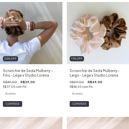
20
%
OFF
17
%
OFF
Scrunchie de Seda Mulberry -
Scrunchie de Seda Mulberry -
Fino - Lége x Studio Lorena
Largo - Lége x Studio Lorena
R$49,00
R$39,00
R$59,00
R$49,00
R$37,05
com
Pix
R$46,55
com
Pix
4 cores
4 cores
COMPRAR
COMPRAR