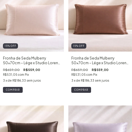
15
%
OFF
15
%
OFF
Fronha de Seda Mulberry
Fronha de Seda Mulberry
50x70cm – Lége x Studio Lorena
50x70cm – Lége x Studio Lorena
– Pêssego
– Mocha
R$659,00
R$559,00
R$659,00
R$559,00
R$531,05
com
Pix
R$531,05
com
Pix
3
x de
R$186,33
sem juros
3
x de
R$186,33
sem juros