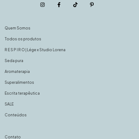
Quem Somos
Todos os produtos
R E S P I R O | Lége x Studio Lorena
Seda pura
Aromaterapia
Superalimentos
Escrita terapêutica
SALE
Conteúdos
Contato