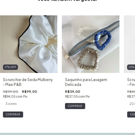
17
%
OFF
20
Scrunchie de Seda Mulberry
Saquinho para Lavagem
Scru
- Maxi P&B
Delicada
- Fi
R$119,00
R$99,00
R$39,00
R$4
R$94,05
com
Pix
R$37,05
com
Pix
R$37
3 cores
20 
COMPRAR
CO