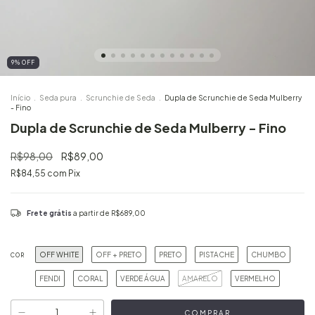
9
%
OFF
Início
.
Seda pura
.
Scrunchie de Seda
.
Dupla de Scrunchie de Seda Mulberry
- Fino
Dupla de Scrunchie de Seda Mulberry - Fino
R$98,00
R$89,00
R$84,55
com
Pix
Frete grátis
a partir de
R$689,00
OFF WHITE
OFF + PRETO
PRETO
PISTACHE
CHUMBO
COR
FENDI
CORAL
VERDE ÁGUA
AMARELO
VERMELHO