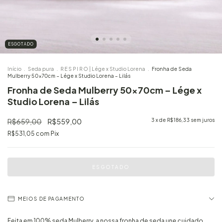
ESGOTADO
Início
.
Seda pura
.
R E S P I R O | Lége x Studio Lorena
.
Fronha de Seda
Mulberry 50x70cm – Lége x Studio Lorena – Lilás
Fronha de Seda Mulberry 50x70cm – Lége x
Studio Lorena – Lilás
R$659,00
R$559,00
3
x de
R$186,33
sem juros
R$531,05
com
Pix
MEIOS DE PAGAMENTO
Feita em 100% seda Mulberry, a nossa fronha de seda une cuidado