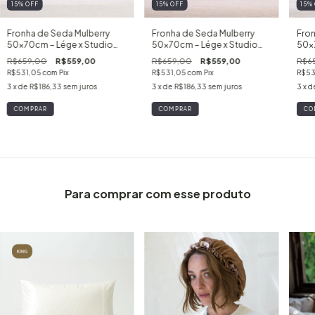
15
%
OFF
15
%
OFF
15
%
Fronha de Seda Mulberry
Fronha de Seda Mulberry
Fron
50x70cm – Lége x Studio
50x70cm – Lége x Studio
50x7
Lorena – Espresso
Lorena – Mocha
Lor
R$659,00
R$559,00
R$659,00
R$559,00
R$6
R$531,05
com
Pix
R$531,05
com
Pix
R$53
3
x de
R$186,33
sem juros
3
x de
R$186,33
sem juros
3
x d
Para comprar com esse produto