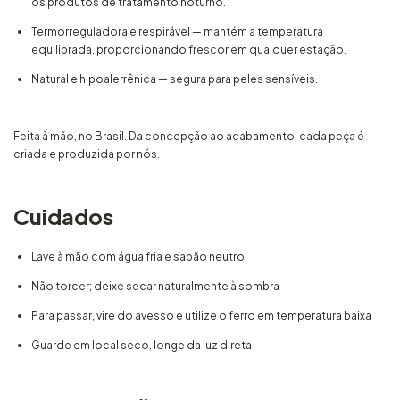
os produtos de tratamento noturno.
Termorreguladora e respirável — mantém a temperatura
equilibrada, proporcionando frescor em qualquer estação.
Natural e hipoalerгênica — segura para peles sensíveis.
Feita à mão, no Brasil. Da concepção ao acabamento, cada peça é
criada e produzida por nós.
Cuidados
Lave à mão com água fria e sabão neutro
Não torcer; deixe secar naturalmente à sombra
Para passar, vire do avesso e utilize o ferro em temperatura baixa
Guarde em local seco, longe da luz direta