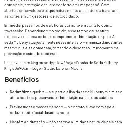
com a pele, proteção capilar e conforto em uma peça só. Com
abertura em envelope e toque naturalmente delicado, ela transforma
as noites em um gesto real de autocuidado.
Em média, passamos de 6 a 8 horas por noite em contato com o
travesseiro. Dependendo do tecido, esse tempo causa atrito
excessivo, resseca os fios e compromete a hidratação da pele. A
seda Mulberry atua justamente nesse intervalo — minimiza danos antes
mesmo que eles comecem, tornando o descanso um momento de
prevenção e cuidado contínuo.
Usa travesseiro king ou body pillow? Veja a Fronha de Seda Mulberry
King 50x90cm – Lége × Studio Lorena – Mocha
Benefícios
Reduz frizz e quebra — a superfície lisa da seda Mulberry minimiza o
atrito nos fios, preservando a hidratação natural dos cabelos.
Previne rugas e marcas de sono — o contato suave com a pele
reduz o atrito facial durante a noite.
Mantém a hidratação — não absorve a umidade natural da pele nem