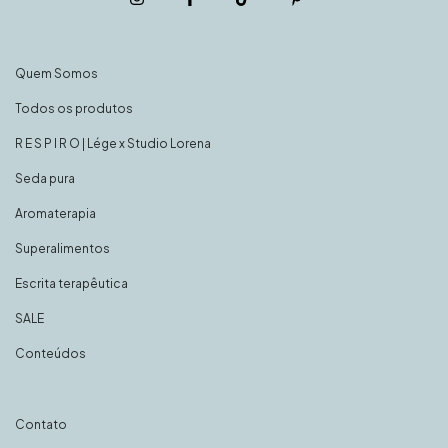
Quem Somos
Todos os produtos
R E S P I R O | Lége x Studio Lorena
Seda pura
Aromaterapia
Superalimentos
Escrita terapêutica
SALE
Conteúdos
Contato