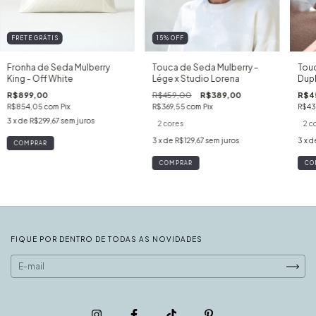
FRETE GRÁTIS
15
%
OFF
Fronha de Seda Mulberry
Touca de Seda Mulberry –
Touc
King - Off White
Lége x Studio Lorena
Dupl
R$899,00
R$459,00
R$389,00
R$4
R$854,05
com
Pix
R$369,55
com
Pix
R$43
3
x de
R$299,67
sem juros
2 cores
2 c
3
x de
R$129,67
sem juros
3
x d
COMPRAR
CO
FIQUE POR DENTRO DE TODAS AS NOVIDADES